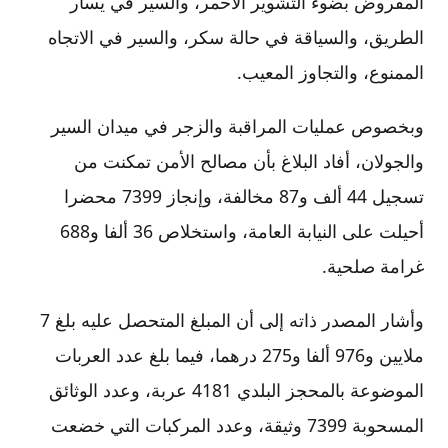
المفروض بضوء التشوير الأحمر، والسير في يسار
الطريق، والسياقة في حالة سكر، والسير في الاتجاه
الممنوع، والتجاوز المعيب.
وبخصوص عمليات المراقبة والزجر في ميدان السير
والجولان، أفاد البلاغ بأن مصالح الأمن تمكنت من
تسجيل 44 ألف و87 مخالفة، وإنجاز 7399 محضرا
أحيلت على النيابة العامة، واستخلاص 36 ألفا و688
غرامة صلحية.
وأشار المصدر ذاته إلى أن المبلغ المتحصل عليه بلغ 7
ملايين و976 ألفا و275 درهما، فيما بلغ عدد العربات
الموضوعة بالمحجز البلدي 4181 عربة، وعدد الوثائق
المسحوبة 7399 وثيقة، وعدد المركبات التي خضعت