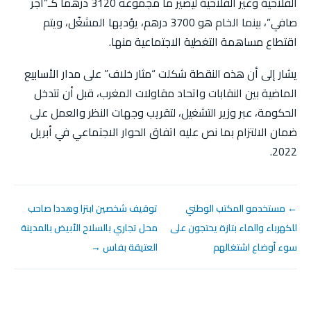
الفلاحية وغير الفلاحية ليصير ما مجموعه 3120 درهما كـ”أجر
صافي”، بينما الخام هو 3700 درهم، يؤديها المشغّل، ويتم
اقتطاع مساهمة التغطية الاجتماعية منها.
يشار إلى أن هذه النقطة شكلت “مثار خلاف” على مدار الأسابيع
الماضية بين النقابات واتحاد مقاولات المغرب، قبل أن تتدخل
الحكومة، عبر وزير التشغيل، لتقريب وجهات النظر والعمل على
ضمان الالتزام بما نص عليه اتفاق الحوار الاجتماعي في أبريل
2022.
← مستخدمو المكتب الوطني
توقيف شخصين ابتزا وهددا صاحب
للكهرباء والماء بتازة يحتجون على
محل تجاري بالسلاح الأبيض بالمدينة
سوء أوضاع اشتغالهم
العتيقة بفاس →