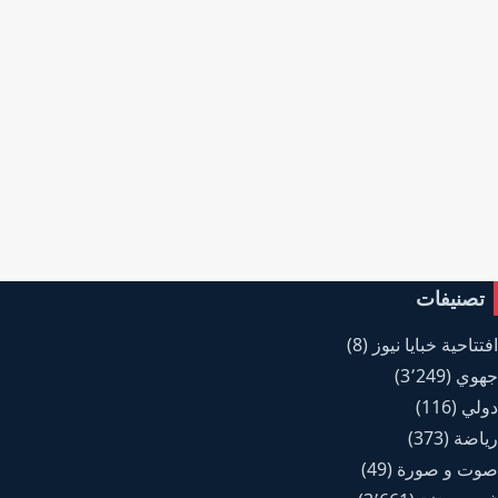
تصنيفات
افتتاحية خبايا نيوز
(8)
جهوي
(3٬249)
دولي
(116)
رياضة
(373)
صوت و صورة
(49)