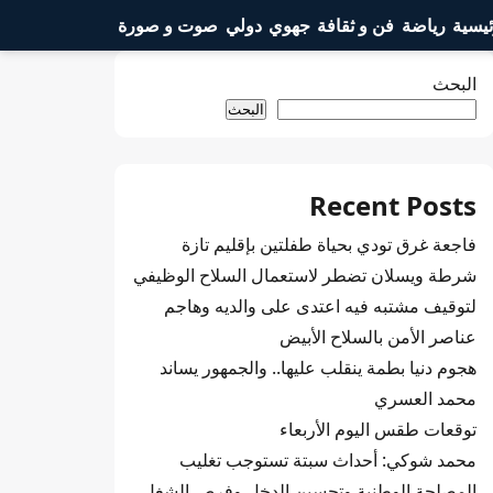
ئيسية
رياضة
فن و ثقافة
جهوي
دولي
صوت و صورة
البحث
البحث
Recent Posts
فاجعة غرق تودي بحياة طفلتين بإقليم تازة
شرطة ويسلان تضطر لاستعمال السلاح الوظيفي
لتوقيف مشتبه فيه اعتدى على والديه وهاجم
عناصر الأمن بالسلاح الأبيض
هجوم دنيا بطمة ينقلب عليها.. والجمهور يساند
محمد العسري
توقعات طقس اليوم الأربعاء
محمد شوكي: أحداث سبتة تستوجب تغليب
المصلحة الوطنية وتحسين الدخل وفرص الشغل