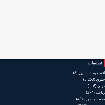
تصنيفات
افتتاحية خبايا نيوز
(8)
جهوي
(3٬253)
دولي
(116)
رياضة
(374)
صوت و صورة
(49)