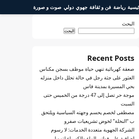
ئيسية
رياضة
فن و ثقافة
جهوي
دولي
صوت و صورة
البحث
البحث
Recent Posts
صعقة كهربائية تنهي حياة موظف بسجن مكناس
العثور على جثة رجل في حالة تحلل داخل منزله
بحي المسيرة بمدينة فاس
موجة حر تصل إلى 47 درجة من الخميس حتى
السبت
مصطفى لخصم يحسم وجهته السياسية ويلتحق
ب “النخلة” لخوض تشريعيات صفرو
الشركة الجهوية متعددة الخدمات: لا رسوم
إضافية على فواتير الماء والكهرباء لتمويل