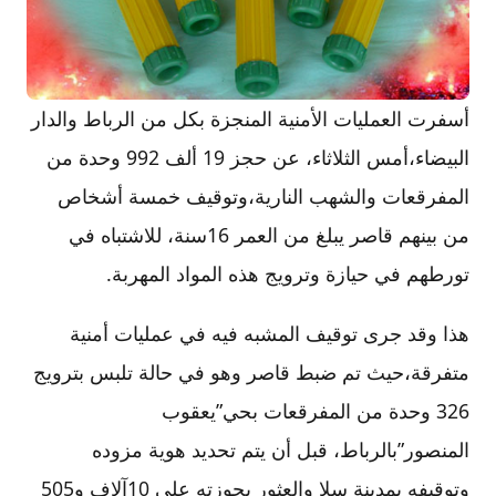
أسفرت العمليات الأمنية المنجزة بكل من الرباط والدار
البيضاء،أمس الثلاثاء، عن حجز 19 ألف 992 وحدة من
المفرقعات والشهب النارية،وتوقيف خمسة أشخاص
من بينهم قاصر يبلغ من العمر 16سنة، للاشتباه في
تورطهم في حيازة وترويج هذه المواد المهربة.
هذا وقد جرى توقيف المشبه فيه في عمليات أمنية
متفرقة،حيث تم ضبط قاصر وهو في حالة تلبس بترويج
326 وحدة من المفرقعات بحي”يعقوب
المنصور”بالرباط، قبل أن يتم تحديد هوية مزوده
وتوقيفه بمدينة سلا والعثور بحوزته على 10آلاف و505