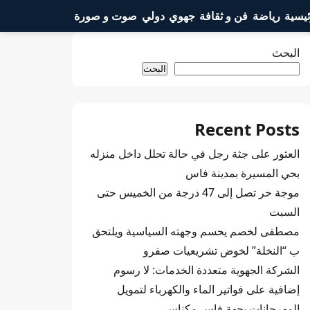
ئيسية
رياضة
فن و ثقافة
جهوي
دولي
صوت و صورة
البحث
البحث
Recent Posts
العثور على جثة رجل في حالة تحلل داخل منزله
بحي المسيرة بمدينة فاس
موجة حر تصل إلى 47 درجة من الخميس حتى
السبت
مصطفى لخصم يحسم وجهته السياسية ويلتحق
ب “النخلة” لخوض تشريعيات صفرو
الشركة الجهوية متعددة الخدمات: لا رسوم
إضافية على فواتير الماء والكهرباء لتمويل
المهرجانات بجهة فاس مكناس