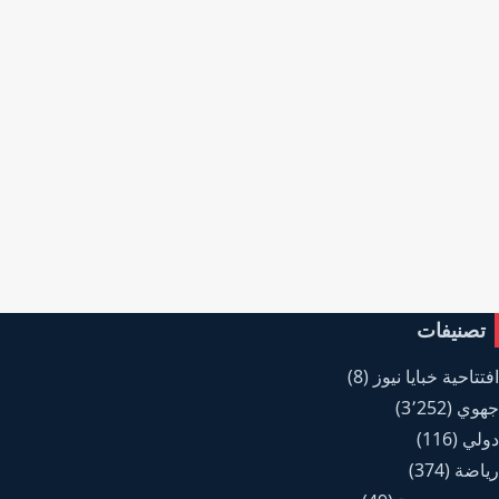
تصنيفات
افتتاحية خبايا نيوز
(8)
جهوي
(3٬252)
دولي
(116)
رياضة
(374)