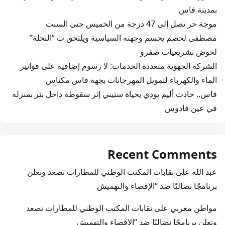
بمدينة فاس
موجة حر تصل إلى 47 درجة من الخميس حتى السبت
مصطفى لخصم يحسم وجهته السياسية ويلتحق ب “النخلة”
لخوض تشريعيات صفرو
الشركة الجهوية متعددة الخدمات: لا رسوم إضافية على فواتير
الماء والكهرباء لتمويل المهرجانات بجهة فاس مكناس
فاس.. حادث أليم يودي بحياة ستيني إثر سقوطه داخل بئر بمنزله
في عين قادوس
Recent Comments
عبد الله
على
نقابات المكتب الوطني للمطارات تصعد وتعلن
برنامجًا نضاليًا ضد “الإقصاء والتهميش
مواطن مغربي
على
نقابات المكتب الوطني للمطارات تصعد
وتعلن برنامجًا نضاليًا ضد “الإقصاء والتهميش