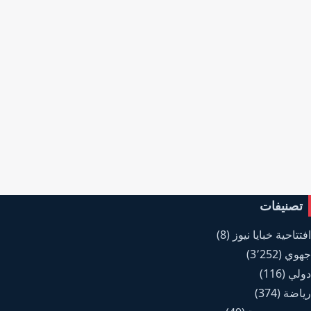
تصنيفات
افتتاحية خبايا نيوز
(8)
جهوي
(3٬252)
دولي
(116)
رياضة
(374)