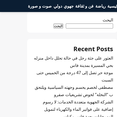
ئيسية
رياضة
فن و ثقافة
جهوي
دولي
صوت و صورة
البحث
البحث
Recent Posts
العثور على جثة رجل في حالة تحلل داخل منزله
بحي المسيرة بمدينة فاس
موجة حر تصل إلى 47 درجة من الخميس حتى
السبت
مصطفى لخصم يحسم وجهته السياسية ويلتحق
ب “النخلة” لخوض تشريعيات صفرو
الشركة الجهوية متعددة الخدمات: لا رسوم
إضافية على فواتير الماء والكهرباء لتمويل
المهرجانات بجهة فاس مكناس