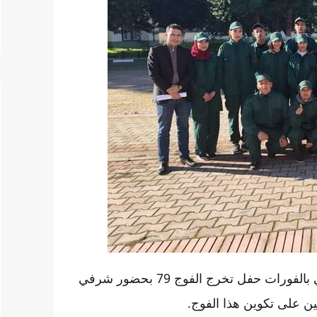
نظم المعهد الملكي للتقنيين المتخصصين في تربية المواشي بالفورات حفل تخرج الفوج 79 بحضور شرفي
فين على تكوين هذا الفوج.