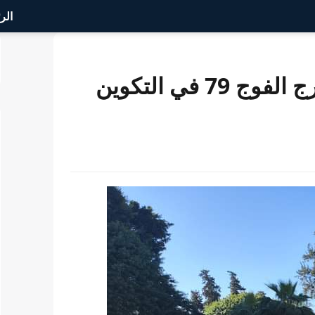
الر
جماعة سكورة وتازوطة تشهد تخرج الفوج 79 في التكوين