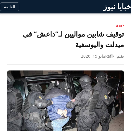
خبايا نيوز
القائمة
جهوي
توقيف شابين مواليين لـ”داعش” في
ميدلت واليوسفية
بقلم: Rafik
مايو 15, 2026