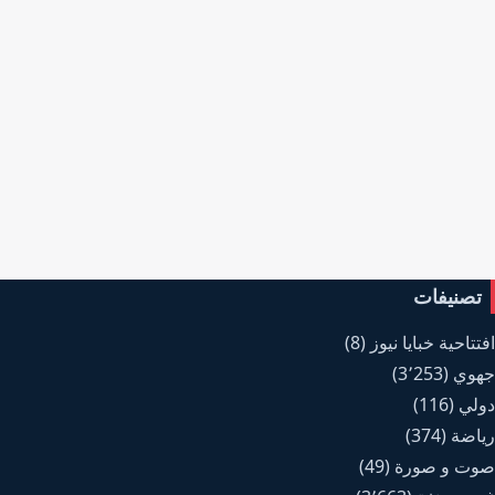
تصنيفات
افتتاحية خبايا نيوز
(8)
جهوي
(3٬253)
دولي
(116)
رياضة
(374)
صوت و صورة
(49)