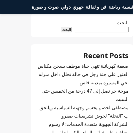
ئيسية
رياضة
فن و ثقافة
جهوي
دولي
صوت و صورة
البحث
البحث
Recent Posts
صعقة كهربائية تنهي حياة موظف بسجن مكناس
العثور على جثة رجل في حالة تحلل داخل منزله
بحي المسيرة بمدينة فاس
موجة حر تصل إلى 47 درجة من الخميس حتى
السبت
مصطفى لخصم يحسم وجهته السياسية ويلتحق
ب “النخلة” لخوض تشريعيات صفرو
الشركة الجهوية متعددة الخدمات: لا رسوم
إضافية على فواتير الماء والكهرباء لتمويل