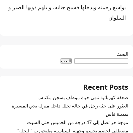
بواسع رحمته ويدخلها فسيح جناته، و يلهم ذويها الصبر و
السلوان
البحث
البحث
Recent Posts
صعقة كهربائية تنهي حياة موظف بسجن مكناس
العثور على جثة رجل في حالة تحلل داخل منزله بحي المسيرة
بمدينة فاس
موجة حر تصل إلى 47 درجة من الخميس حتى السبت
مصطفى لخصم يحسم وجهته السياسية ويلتحق ب “النخلة”