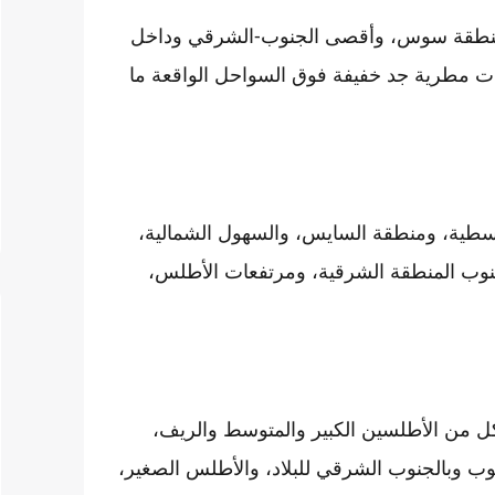
 منطقة سوس، وأقصى الجنوب-الشرقي وداخل
ت مطرية جد خفيفة فوق السواحل الواقعة ما
وسطية، ومنطقة السايس، والسهول الشمالية،
نوب المنطقة الشرقية، ومرتفعات الأطلس،
ة الدنيا، فستتراوح ما بين 13 و18 درجة بكل من الأطلسين الكبير والمتوسط والريف،
 بين 22 و29 درجة بأقصى الجنوب وبالجنوب الشرقي للبلاد، والأطلس الصغير،