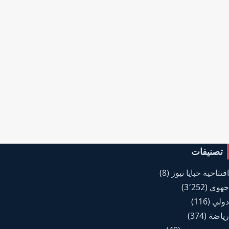
تصنيفات
افتتاحية خبايا نيوز
(8)
جهوي
(3٬252)
دولي
(116)
رياضة
(374)