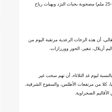
أفادت المديرية العامة للأرصاد الجوية بأن زخات رعدية (10 -25 ملم) مصحوبة بحبات البرَد وبهبات رياح
لي، أن هذه الزخات الرعدية مرتقبة اليوم من
يم أزيلال، تنغير، الحوز وورزازات.
لنسبة ليوم غد الثلاثاء، أن تهم سحب غير
، كلا من مرتفعات الأطلس، والسفوح الشرقية،
أقاليم الصحراوية.