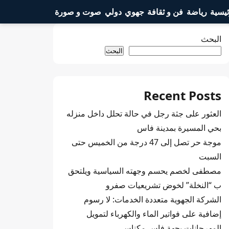
ئيسية
رياضة
فن و ثقافة
جهوي
دولي
صوت و صورة
البحث
البحث
Recent Posts
العثور على جثة رجل في حالة تحلل داخل منزله
بحي المسيرة بمدينة فاس
موجة حر تصل إلى 47 درجة من الخميس حتى
السبت
مصطفى لخصم يحسم وجهته السياسية ويلتحق
ب “النخلة” لخوض تشريعيات صفرو
الشركة الجهوية متعددة الخدمات: لا رسوم
إضافية على فواتير الماء والكهرباء لتمويل
المهرجانات بجهة فاس مكناس