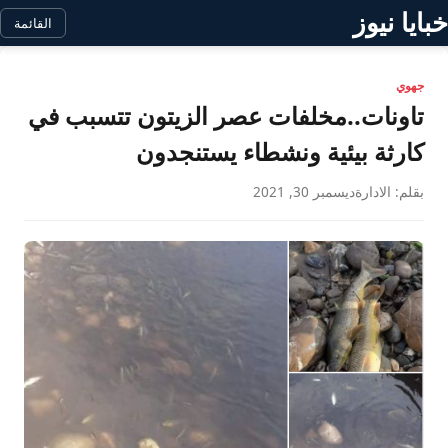
خبايا نيوز
القائمة
جهوي
تاونات..مخلفات عصر الزيتون تتسبب في
كارثة بيئية ونشطاء يستنجدون ‎‎
بقلم: الادارة
ديسمبر 30, 2021