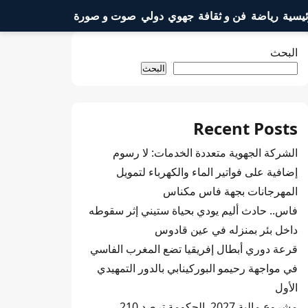
ئيسية
رياضة
فن و ثقافة
جهوي
دولي
صوت و صورة
البحث
البحث
Recent Posts
الشركة الجهوية متعددة الخدمات: لا رسوم
إضافية على فواتير الماء والكهرباء لتمويل
المهرجانات بجهة فاس مكناس
فاس.. حادث أليم يودي بحياة ستيني إثر سقوطه
داخل بئر بمنزله في عين قادوس
قرعة دوري أبطال إفريقيا تضع المغرب الفاسي
في مواجهة رحيمو البوركينابي بالدور التمهيدي
الأول
مشروع مالية 2027..الحكومة ترصد 210