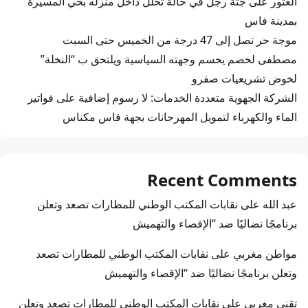
العثور على جثة رجل في حالة تحلل داخل منزله بحي المسيرة
بمدينة فاس
موجة حر تصل إلى 47 درجة من الخميس حتى السبت
مصطفى لخصم يحسم وجهته السياسية ويلتحق ب “النخلة”
لخوض تشريعيات صفرو
الشركة الجهوية متعددة الخدمات: لا رسوم إضافية على فواتير
الماء والكهرباء لتمويل المهرجانات بجهة فاس مكناس
Recent Comments
عبد الله
على
نقابات المكتب الوطني للمطارات تصعد وتعلن
برنامجًا نضاليًا ضد “الإقصاء والتهميش
مواطن مغربي
على
نقابات المكتب الوطني للمطارات تصعد
وتعلن برنامجًا نضاليًا ضد “الإقصاء والتهميش
تقني مغربي
على
نقابات المكتب الوطني للمطارات تصعد وتعلن