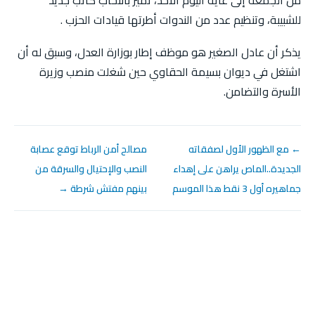
من الجمعة إلى غاية اليوم الأحد، تميز بانتخاب كاتب جديد
للشبيبة، وتنظيم عدد من الندوات أطرتها قيادات الحزب .
يذكر أن عادل الصغير هو موظف إطار بوزارة العدل، وسبق له أن
اشتغل في ديوان بسيمة الحقاوي حين شغلت منصب وزيرة
الأسرة والتضامن.
← مع الظهور الأول لصفقاته
مصالح أمن الرباط توقع عصابة
الجديدة..الماص يراهن على إهداء
النصب والإحتيال والسرقة من
جماهيره أول 3 نقط هذا الموسم
بينهم مفتش شرطة →