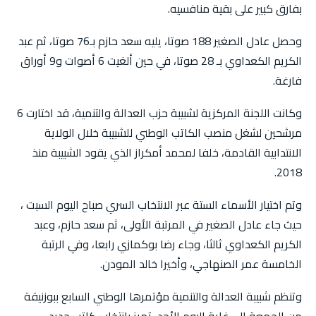
بفارق كبير على بقية منافسيه.
وحصل عادل الصغير 188 صوتا، يليه سعد حازم بـ76 صوتا، ثم عبد
الكريم الكعداوي بـ 28 صوتا، في حين ألغيت 6 أصوات و9 أوراق
فارغة.
وكانت اللجنة المركزية لشبيبة حزب العدالة والتنمية، قد اختارت 6
مرشحين لشغل منصب الكاتب الوطني للشبيبة خلال الولاية
الانتدابية القادمة، خلفا لمحمد أمكراز الذي يقود الشبيبة منذ
2018.
وتم اختيار الأسماء الستة عبر الانتخاب السري صباح اليوم السبت ،
حيث جاء عادل الصغير في المرتبة الأولى، ثم سعد حازم، وعبد
الكريم الكعداوي ثالثا، وجاء رضا بوكمازي رابعا، وفي الرتبة
الخامسة عمر الصنهاجي، وأخيرا خالد المودن.
وتنظم شبيبة العدالة والتنمية مؤتمرها الوطني السابع ببوزنيقة