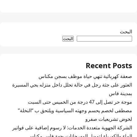
البحث
البحث
Recent Posts
صعقة كهربائية تنهي حياة موظف بسجن مكناس
العثور على جثة رجل في حالة تحلل داخل منزله بحي المسيرة
بمدينة فاس
موجة حر تصل إلى 47 درجة من الخميس حتى السبت
مصطفى لخصم يحسم وجهته السياسية ويلتحق ب “النخلة”
لخوض تشريعيات صفرو
الشركة الجهوية متعددة الخدمات: لا رسوم إضافية على فواتير
الماء والكهرباء لتمويل المهرجانات بجهة فاس مكناس