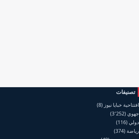
تصنيفات
افتتاحية خبايا نيوز
(8)
جهوي
(3٬252)
دولي
(116)
رياضة
(374)