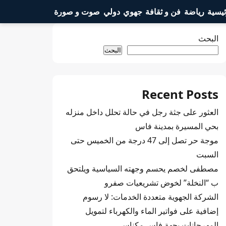
ئيسية
رياضة
فن و ثقافة
جهوي
دولي
صوت و صورة
البحث
البحث
Recent Posts
العثور على جثة رجل في حالة تحلل داخل منزله
بحي المسيرة بمدينة فاس
موجة حر تصل إلى 47 درجة من الخميس حتى
السبت
مصطفى لخصم يحسم وجهته السياسية ويلتحق
ب “النخلة” لخوض تشريعيات صفرو
الشركة الجهوية متعددة الخدمات: لا رسوم
إضافية على فواتير الماء والكهرباء لتمويل
المهرجانات بجهة فاس مكناس