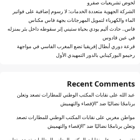
لخوض تشريعيات صفرو
الشركة الجهوية متعددة الخدمات: لا رسوم إضافية على فواتير
الماء والكهرباء لتمويل المهرجانات بجهة فاس مكناس
فاس.. حادث أليم يودي بحياة ستيني إثر سقوطه داخل بئر بمنزله
في عين قادوس
قرعة دوري أبطال إفريقيا تضع المغرب الفاسي في مواجهة
رحيمو البوركينابي بالدور التمهيدي الأول
Recent Comments
عبد الله
على
نقابات المكتب الوطني للمطارات تصعد وتعلن
برنامجًا نضاليًا ضد “الإقصاء والتهميش
مواطن مغربي
على
نقابات المكتب الوطني للمطارات تصعد
وتعلن برنامجًا نضاليًا ضد “الإقصاء والتهميش
تقني مغربي
على
نقابات المكتب الوطني للمطارات تصعد وتعلن