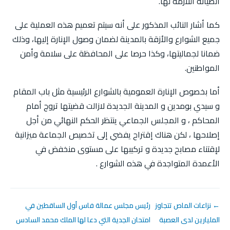
الصيانة اللازمة لها.
كما أشار النائب المذكور على أنه سيتم تعميم هذه العملية على
جميع الشوارع والأزقة بالمدينة لضمان وصول الإنارة إليها، وذلك
ضمانا لجماليتها، وكذا حرصا على المحافظة على سلامة وأمن
المواطنين.
أما بخصوص الإنارة العمومية بالشوارع الرئيسية مثل باب المقام
و سيدي بومدين و المدينة الجديدة لازالت قضيتها تروج أمام
المحاكم ، و المجلس الجماعي ينتظر الحكم النهائي من أجل
إصلاحها ، لكن هناك إقتراح يفضي إلى تخصيص الجماعة ميزانية
لإقتناء مصابح جديدة و تركيبها على مستوى منخفض في
الأعمدة المتواجدة في هذه الشوارع .
← نزاعات الماص تتجاوز
رئيس مجلس عمالة فاس أول الساقطين في
المليارين لدى العصبة
امتحان الجدية التي دعا لها الملك محمد السادس