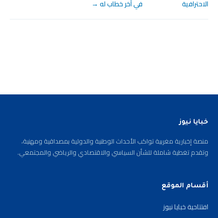
الاحترافية
في آخر خطاب له →
خبايا نيوز
منصة إخبارية مغربية تواكب الأحداث الوطنية والدولية بمصداقية ومهنية،
وتقدم تغطية شاملة للشأن السياسي والاقتصادي والرياضي والمجتمعي.
أقسام الموقع
افتتاحية خبايا نيوز