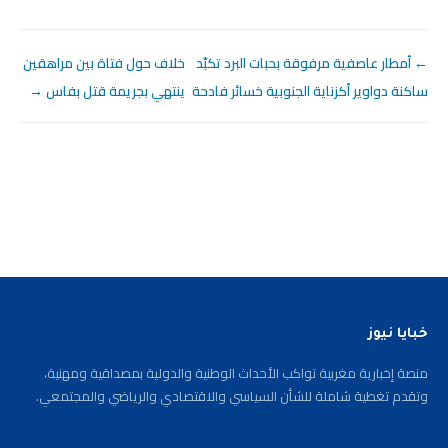
← أمطار عاصفية مرفوقة بحبات البرد تكبّد
خلاف حول فتاة بين مراهقين
ساكنة دواوير أكزناية الجنوبية خسائر فادحة
ينتهي بجريمة قتل بفاس →
خبايا نيوز
منصة إخبارية مغربية تواكب الأحداث الوطنية والدولية بمصداقية ومهنية،
وتقدم تغطية شاملة للشأن السياسي والاقتصادي والرياضي والمجتمعي.