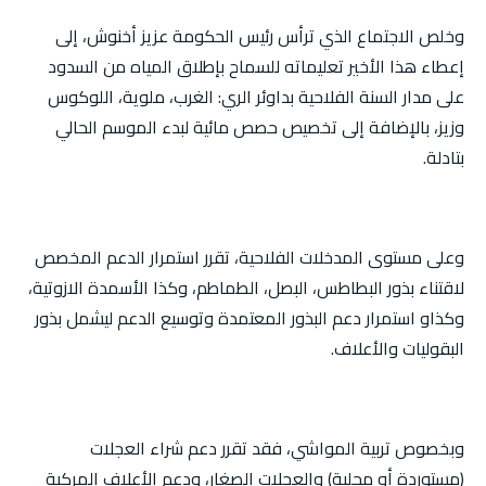
وخلص الاجتماع الذي ترأس رئيس الحكومة عزيز أخنوش، إلى
إعطاء هذا الأخير تعليماته للسماح بإطلاق المياه من السدود
على مدار السنة الفلاحية بداوئر الري: الغرب، ملوية، اللوكوس
وزيز، بالإضافة إلى تخصيص حصص مائية لبدء الموسم الحالي
بتادلة.
وعلى مستوى المدخلات الفلاحية، تقرر استمرار الدعم المخصص
لاقتناء بذور البطاطس، البصل، الطماطم، وكذا الأسمدة الازوتية،
وكذاو استمرار دعم البذور المعتمدة وتوسيع الدعم ليشمل بذور
البقوليات والأعلاف.
وبخصوص تربية المواشي، فقد تقرر دعم شراء العجلات
(مستوردة أو محلية) والعجلات الصغار، ودعم الأعلاف المركبة