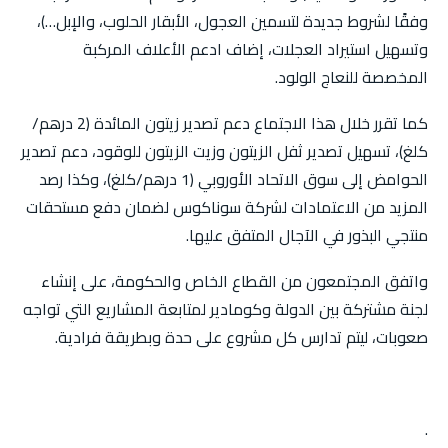
وفقًا لشروط جديدة لتسمين العجول، الأبقار الحلوب، والإبل…)،
وتسهيل استيراد العجلات، إضاف ادعم الأعلاف المركبة
المخصصة للنعاج الولود.
كما تقرر خلال هذا الاجتماع دعم تصدير زيتون المائدة (2 درهم/
كلغ)، تسهيل تصدير ثفل الزيتون وزيت الزيتون للوقود، دعم تصدير
الحوامض إلى سوق الاتحاد الأوروبي (1 درهم/كلغ)، وكذا رصد
المزيد من الاعتمادات لشركة سوناكوس لضمان دفع مستحقات
منتجي البذور في الآجال المتفق عليها.
واتفق المجتمعون من القطاع الخاص والحكومة، على إنشاء
لجنة مشتركة بين الدولة وكومادير لمتابعة المشاريع التي تواجه
صعوبات، ليتم تدارس كل مشروع على حدة وبطريقة فرادية.
.