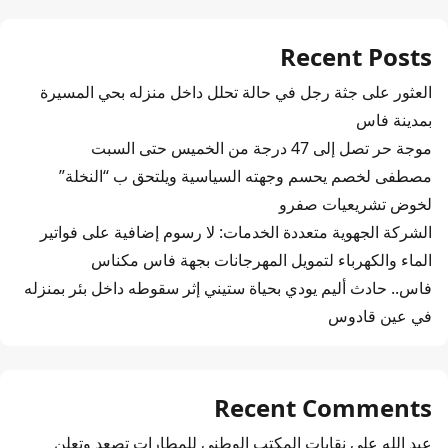
Recent Posts
العثور على جثة رجل في حالة تحلل داخل منزله بحي المسيرة
بمدينة فاس
موجة حر تصل إلى 47 درجة من الخميس حتى السبت
مصطفى لخصم يحسم وجهته السياسية ويلتحق ب “النخلة”
لخوض تشريعيات صفرو
الشركة الجهوية متعددة الخدمات: لا رسوم إضافية على فواتير
الماء والكهرباء لتمويل المهرجانات بجهة فاس مكناس
فاس.. حادث أليم يودي بحياة ستيني إثر سقوطه داخل بئر بمنزله
في عين قادوس
Recent Comments
عبد الله
على
نقابات المكتب الوطني للمطارات تصعد وتعلن