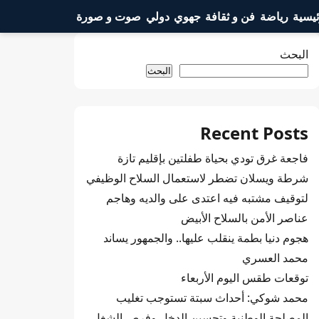
ئيسية
رياضة
فن و ثقافة
جهوي
دولي
صوت و صورة
البحث
البحث
Recent Posts
فاجعة غرق تودي بحياة طفلتين بإقليم تازة
شرطة ويسلان تضطر لاستعمال السلاح الوظيفي
لتوقيف مشتبه فيه اعتدى على والديه وهاجم
عناصر الأمن بالسلاح الأبيض
هجوم دنيا بطمة ينقلب عليها.. والجمهور يساند
محمد العسري
توقعات طقس اليوم الأربعاء
محمد شوكي: أحداث سبتة تستوجب تغليب
المصلحة الوطنية وتحسين الدخل وفرص الشغل