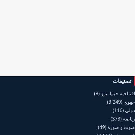
تصنيفات
افتتاحية خبايا نيوز
(8)
جهوي
(3٬249)
دولي
(116)
رياضة
(373)
صوت و صورة
(49)