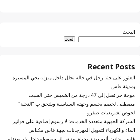
البحث
البحث
Recent Posts
العثور على جثة رجل في حالة تحلل داخل منزله بحي المسيرة
بمدينة فاس
موجة حر تصل إلى 47 درجة من الخميس حتى السبت
مصطفى لخصم يحسم وجهته السياسية ويلتحق ب “النخلة”
لخوض تشريعيات صفرو
الشركة الجهوية متعددة الخدمات: لا رسوم إضافية على فواتير
الماء والكهرباء لتمويل المهرجانات بجهة فاس مكناس
فاس.. حادث أليم يودي بحياة ستيني إثر سقوطه داخل بئر بمنزله