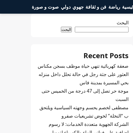
ئيسية
رياضة
فن و ثقافة
جهوي
دولي
صوت و صورة
البحث
البحث
Recent Posts
صعقة كهربائية تنهي حياة موظف بسجن مكناس
العثور على جثة رجل في حالة تحلل داخل منزله
بحي المسيرة بمدينة فاس
موجة حر تصل إلى 47 درجة من الخميس حتى
السبت
مصطفى لخصم يحسم وجهته السياسية ويلتحق
ب “النخلة” لخوض تشريعيات صفرو
الشركة الجهوية متعددة الخدمات: لا رسوم
إضافية على فواتير الماء والكهرباء لتمويل