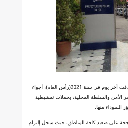
عاشت العاصمة العلمية للمملكة ليلة أمس الجمعة التي صادفت أخر يوم في سنة 2021(رأس العام)، أجواء
صر الأمن والسلطة المحلية، بحملات تمشيطية
ر السوداء منها.
ناجحة على صعيد كافة المناطق، حيث سجل إلتزام