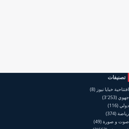
تصنيفات
افتتاحية خبايا نيوز
(8)
جهوي
(3٬253)
دولي
(116)
رياضة
(374)
صوت و صورة
(49)