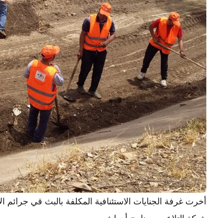
أخرت غرفة الجنايات الاستئنافية المكلفة بالبث قي جرائم ال
شبكة التلاعب ببرنامج أوراش .