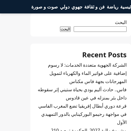
ئيسية
رياضة
فن و ثقافة
جهوي
دولي
صوت و صورة
البحث
البحث
Recent Posts
الشركة الجهوية متعددة الخدمات: لا رسوم
إضافية على فواتير الماء والكهرباء لتمويل
المهرجانات بجهة فاس مكناس
فاس.. حادث أليم يودي بحياة ستيني إثر سقوطه
داخل بئر بمنزله في عين قادوس
قرعة دوري أبطال إفريقيا تضع المغرب الفاسي
في مواجهة رحيمو البوركينابي بالدور التمهيدي
الأول
مشروع مالية 2027..الحكومة ترصد 210