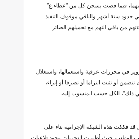
20000.00 درهم لكل واحد منهما، فيما قضت بسجن كل من “عطاء.ع”
ي حدود ستة أشهر والباقي موقوف التنفيذ
احد منهم، وببراءتهم من باقي التهم مع تحميلهم الصائر
تزوير في محررات عرفية واستعمالها، واستغلال
تضمن أو تثبت التزاما أو تصرفا أو إبراء،
 في ذلك”، الكل حسب المنسوب إليه.
 قد فككت هذه الشبكة الإجرامية بناء على
راب الوطني، حيث أظهرت التحريات وجود تلاعبات