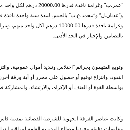
“عمر.ب” وغرامة نافذة قدرها 
و”عدنان.ل” و”محمد.ع.ب” بالحبس لمدة سنة واحدة نافذة ف
وغرامة نافذة قدرها 10000.00 درهم لكل و
بالتضامن والإجبار في الحد الأدنى.
وتوبع المتهمون بجرائم “اختلاس وتبديد أموال عمومية، وال
النفوذ، وانتزاع توقيع أو حصول على محرر أو أية ورقة أخرى ت
بواسطة القوة أو العنف أو الإكراه، والارتشاء، والمشاركة
وكانت عناصر الفرقة الجهوية للشرطة القضائية بمدينة فاس
معلومات دقيقة وفرتها مصالح المديرية العامة لمراقبة الت