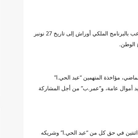
وجاء تأخير الجلسة الرابعة من ملف محاكمة المتهمين بالتلاعب بالبرنامج الملكي أوراش إلى تاريخ 27 نونبر
 الوطن.
يات الابتدائية قد قررت، بتاريخ 16 أبريل الماضي، مؤاخذة المتهمين “عبد الحي.ا”
د أموال عامة، و”عمر.ب” من أجل المشاركة
اثنتين في حق كل من “عبد الحي.ا” وشريكه