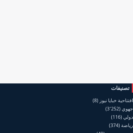
تصنيفات
افتتاحية خبايا نيوز
(8)
جهوي
(3٬252)
دولي
(116)
رياضة
(374)