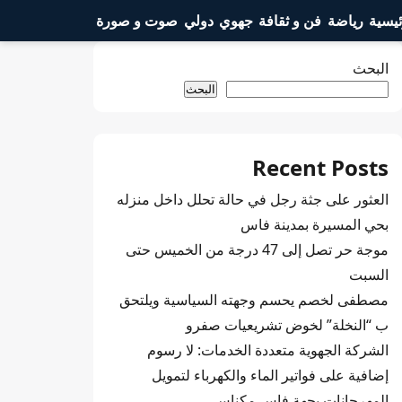
ئيسية
رياضة
فن و ثقافة
جهوي
دولي
صوت و صورة
البحث
البحث
Recent Posts
العثور على جثة رجل في حالة تحلل داخل منزله
بحي المسيرة بمدينة فاس
موجة حر تصل إلى 47 درجة من الخميس حتى
السبت
مصطفى لخصم يحسم وجهته السياسية ويلتحق
ب “النخلة” لخوض تشريعيات صفرو
الشركة الجهوية متعددة الخدمات: لا رسوم
إضافية على فواتير الماء والكهرباء لتمويل
المهرجانات بجهة فاس مكناس