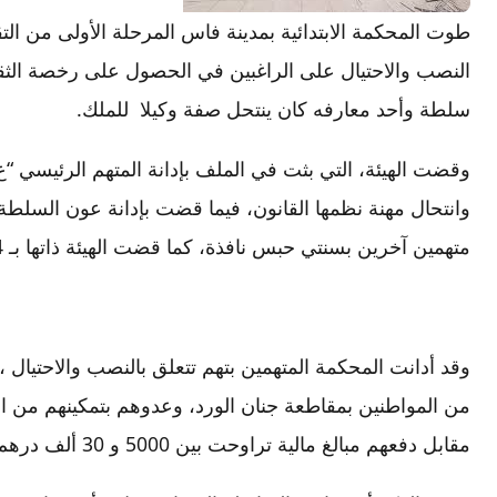
طوت المحكمة الابتدائية بمدينة فاس المرحلة الأولى من ا
النصب والاحتيال على الراغبين في الحصول على رخصة الثقة
سلطة وأحد معارفه كان ينتحل صفة وكيلا للملك.
وقضت الهيئة، التي بثت في الملف بإدانة المتهم الرئيسي “ع
متهمين آخرين بسنتي حبس نافذة، كما قضت الهيئة ذاتها بـ 4 أشهر حبس نافذة في حق متهم سادس.
وقد أدانت المحكمة المتهمين بتهم تتعلق بالنصب والاحتيا
من المواطنين بمقاطعة جنان الورد، وعدوهم بتمكينهم من ا
مقابل دفعهم مبالغ مالية تراوحت بين 5000 و 30 ألف درهم.