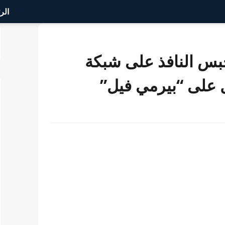
الر
حبس النافذ على شبكة
 على “بيرمي فيل”