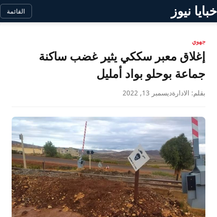
خبايا نيوز
القائمة
جهوي
إغلاق معبر سككي يثير غضب ساكنة
جماعة بوحلو بواد أمليل
بقلم: الادارة
ديسمبر 13, 2022