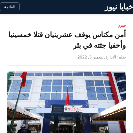
خبايا نيوز
القائمة
جهوي
أمن مكناس يوقف عشرينيان قتلا خمسينيا
وأخفيا جثته في بئر
بقلم: الادارة
ديسمبر 3, 2022