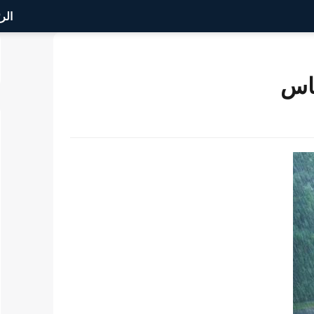
الر
ناس