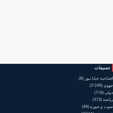
تصنيفات
افتتاحية خبايا نيوز
(8)
جهوي
(3٬249)
دولي
(116)
رياضة
(373)
صوت و صورة
(49)