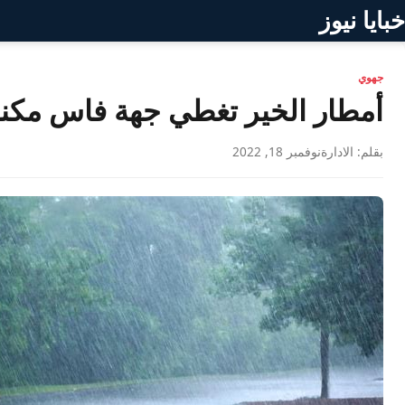
خبايا نيوز
جهوي
أمطار الخير تغطي جهة فاس مك
بقلم: الادارة
نوفمبر 18, 2022