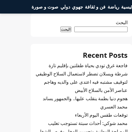
ئيسية
رياضة
فن و ثقافة
جهوي
دولي
صوت و صورة
البحث
البحث
Recent Posts
فاجعة غرق تودي بحياة طفلتين بإقليم تازة
شرطة ويسلان تضطر لاستعمال السلاح الوظيفي
لتوقيف مشتبه فيه اعتدى على والديه وهاجم
عناصر الأمن بالسلاح الأبيض
هجوم دنيا بطمة ينقلب عليها.. والجمهور يساند
محمد العسري
توقعات طقس اليوم الأربعاء
محمد شوكي: أحداث سبتة تستوجب تغليب
المصلحة الوطنية وتحسين الدخل وفرص الشغل