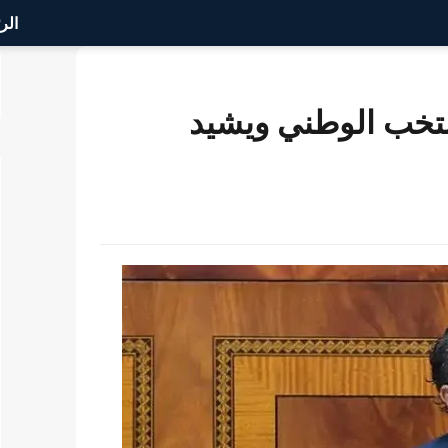
الر
نتخب الوطني ويشيد